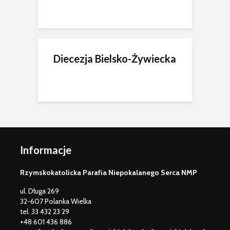
Diecezja Bielsko-Żywiecka
Informacje
Rzymskokatolicka Parafia Niepokalanego Serca NMP
ul. Długa 269
32-607 Polanka Wielka
tel. 33 432 23 29
+48 601 436 886